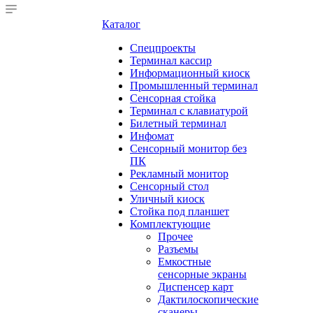
Каталог
Cпецпроекты
Терминал кассир
Информационный киоск
Промышленный терминал
Сенсорная стойка
Терминал с клавиатурой
Билетный терминал
Инфомат
Сенсорный монитор без
ПК
Рекламный монитор
Сенсорный стол
Уличный киоск
Стойка под планшет
Комплектующие
Прочее
Разъемы
Емкостные
сенсорные экраны
Диспенсер карт
Дактилоскопические
сканеры