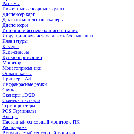
Разъемы
Емкостные сенсорные экраны
Диспенсер карт
Дактилоскопические сканеры
Диспенсеры
Источники бесперебойного питания
Индукционная система для слабослышащих
Клавиатуры
Камеры
Карт-ридеры
Купюроприёмники
Мониторы
Монетоприемники
Онлайн кассы
Принтеры А4
Инфракрасные рамки
Связь
Сканеры 1D/2D
Сканеры паспорта
Термопринтеры
POS Терминалы
Аренда
Настенный сенсорный монитор с ПК
Распродажа
Встраиваемый сенсорный монитор