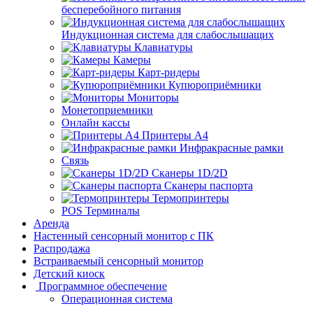
бесперебойного питания
Индукционная система для слабослышащих
Клавиатуры
Камеры
Карт-ридеры
Купюроприёмники
Мониторы
Монетоприемники
Онлайн кассы
Принтеры А4
Инфракрасные рамки
Связь
Сканеры 1D/2D
Сканеры паспорта
Термопринтеры
POS Терминалы
Аренда
Настенный сенсорный монитор с ПК
Распродажа
Встраиваемый сенсорный монитор
Детский киоск
Программное обеспечение
Операционная система