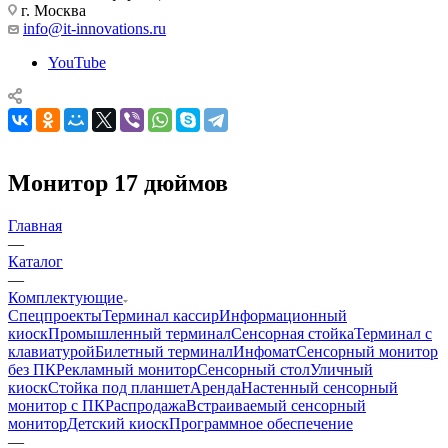
г. Москва
info@it-innovations.ru
YouTube
Монитор 17 дюймов
Главная
—
Каталог
—
Комплектующие
Cпецпроекты
Терминал кассир
Информационный
киоск
Промышленный терминал
Сенсорная стойка
Терминал с
клавиатурой
Билетный терминал
Инфомат
Сенсорный монитор
без ПК
Рекламный монитор
Сенсорный стол
Уличный
киоск
Стойка под планшет
Аренда
Настенный сенсорный
монитор с ПК
Распродажа
Встраиваемый сенсорный
монитор
Детский киоск
Программное обеспечение
—