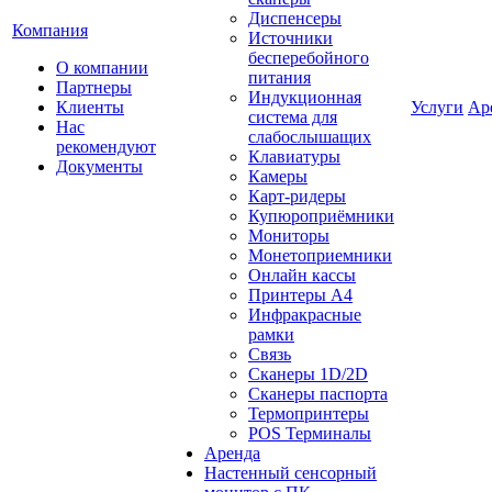
Диспенсеры
Компания
Источники
бесперебойного
О компании
питания
Партнеры
Индукционная
Клиенты
Услуги
Ар
система для
Нас
слабослышащих
рекомендуют
Клавиатуры
Документы
Камеры
Карт-ридеры
Купюроприёмники
Мониторы
Монетоприемники
Онлайн кассы
Принтеры А4
Инфракрасные
рамки
Связь
Сканеры 1D/2D
Сканеры паспорта
Термопринтеры
POS Терминалы
Аренда
Настенный сенсорный