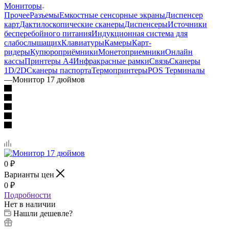
Мониторы
Прочее
Разъемы
Емкостные сенсорные экраны
Диспенсер
карт
Дактилоскопические сканеры
Диспенсеры
Источники
бесперебойного питания
Индукционная система для
слабослышащих
Клавиатуры
Камеры
Карт-
ридеры
Купюроприёмники
Монетоприемники
Онлайн
кассы
Принтеры А4
Инфракрасные рамки
Связь
Сканеры
1D/2D
Сканеры паспорта
Термопринтеры
POS Терминалы
—
Монитор 17 дюймов
0
₽
Варианты цен
0
₽
Подробности
Нет в наличии
Нашли дешевле?