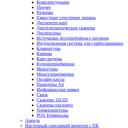
Комплектующие
Прочее
Разъемы
Емкостные сенсорные экраны
Диспенсер карт
Дактилоскопические сканеры
Диспенсеры
Источники бесперебойного питания
Индукционная система для слабослышащих
Клавиатуры
Камеры
Карт-ридеры
Купюроприёмники
Мониторы
Монетоприемники
Онлайн кассы
Принтеры А4
Инфракрасные рамки
Связь
Сканеры 1D/2D
Сканеры паспорта
Термопринтеры
POS Терминалы
Аренда
Настенный сенсорный монитор с ПК