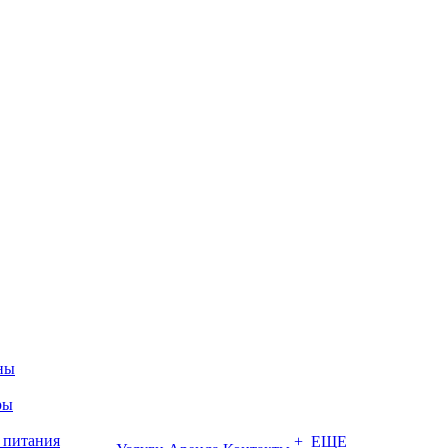
ны
ры
 питания
+ ЕЩЕ