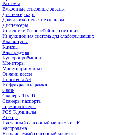
Разъемы
Емкостные сенсорные экраны
Диспенсер карт
Дактилоскопические сканеры
Диспенсеры
Источники бесперебойного питания
Индукционная система для слабослышащих
Клавиатуры
Камеры
Карт-ридеры
Купюроприёмники
Мониторы
Монетоприемники
Онлайн кассы
Принтеры А4
Инфракрасные рамки
Связь
Сканеры 1D/2D
Сканеры паспорта
Термопринтеры
POS Терминалы
Аренда
Настенный сенсорный монитор с ПК
Распродажа
Встраиваемый сенсорный монитор