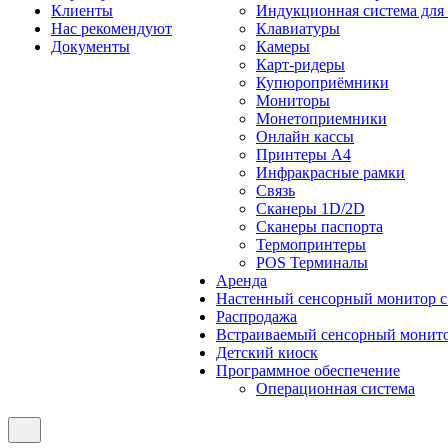
Клиенты
Индукционная система для
Нас рекомендуют
Клавиатуры
Документы
Камеры
Карт-ридеры
Купюроприёмники
Мониторы
Монетоприемники
Онлайн кассы
Принтеры А4
Инфракрасные рамки
Связь
Сканеры 1D/2D
Сканеры паспорта
Термопринтеры
POS Терминалы
Аренда
Настенный сенсорный монитор 
Распродажа
Встраиваемый сенсорный монит
Детский киоск
Программное обеспечение
Операционная система