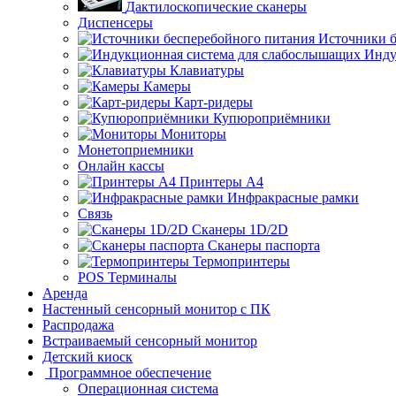
Дактилоскопические сканеры
Диспенсеры
Источники б
Инду
Клавиатуры
Камеры
Карт-ридеры
Купюроприёмники
Мониторы
Монетоприемники
Онлайн кассы
Принтеры А4
Инфракрасные рамки
Связь
Сканеры 1D/2D
Сканеры паспорта
Термопринтеры
POS Терминалы
Аренда
Настенный сенсорный монитор с ПК
Распродажа
Встраиваемый сенсорный монитор
Детский киоск
Программное обеспечение
Операционная система