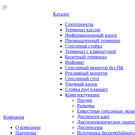
Каталог
Cпецпроекты
Терминал кассир
Информационный киоск
Промышленный терминал
Сенсорная стойка
Терминал с клавиатурой
Билетный терминал
Инфомат
Сенсорный монитор без ПК
Рекламный монитор
Сенсорный стол
Уличный киоск
Стойка под планшет
Комплектующие
Прочее
Разъемы
Емкостные сенсорные экра
Диспенсер карт
Компания
Дактилоскопические скане
О компании
Диспенсеры
Партнеры
Источники бесперебойного